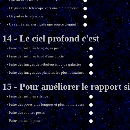
- De guider le télescope vers une cible précise
- De parker le telescope
- Ca sert à rien, c'est juste une source d'ennui !
14 - Le ciel profond c'est
- Faire de l'astro au fond de sa piscine
- Faire de l'astro au fond d'une grotte
- Faire des images de nébuleuses ou de galaxies
- Faire des images des planètes les plus lointaines
15 - Pour améliorer le rapport si
- Faire de l'astro en silence
- Faire des poses plus longues et plus nombreuses
- Faire des courtes poses
- Faire une seule pose