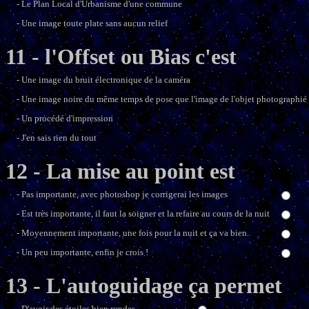
- Le Plan Local d'Urbanisme d'une commune
- Une image toute plate sans aucun relief
11 - l'Offset ou Bias c'est
- Une image du bruit électronique de la caméra
- Une image noire du même temps de pose que l'image de l'objet photographié
- Un procédé d'impression
- J'en sais rien du tout
12 - La mise au point est
- Pas importante, avec photoshop je corrigerai les images
- Est très importante, il faut la soigner et la refaire au cours de la nuit
- Moyennement importante, une fois pour la nuit et ça va bien.
- Un peu importante, enfin je crois !
13 - L'autoguidage ça permet
- D'avoir des étoiles bien rondes