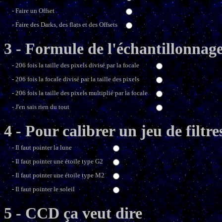
- Faire un Offset
- Faire des Darks, des flats et des Offsets
3 - Formule de l'échantillonnag
- 206 fois la taille des pixels divisé par la focale
- 206 fois la focale divisé par la taille des pixels
- 206 fois la taille des pixels multiplié par la focale
- J'en sais rien du tout
4 - Pour calibrer un jeu de filtr
- Il faut pointer la lune
- Il faut pointer une étoile type G2
- Il faut pointer une étoile type M2
- Il faut pointer le soleil
5 - CCD ça veut dire