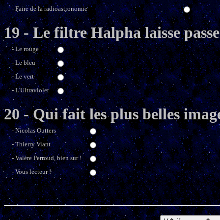
- Faire de la radioastronomie
19 - Le filtre Halpha laisse pass
- Le rouge
- Le bleu
- Le vert
- L'Ultraviolet
20 - Qui fait les plus belles im
- Nicolas Outters
- Thierry Viant
- Valère Perroud, bien sur !
- Vous lecteur !