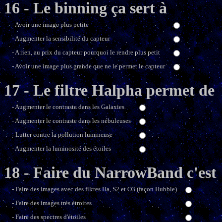
16 - Le binning ça sert à
- Avoir une image plus petite
- Augmenter la sensibilité du capteur
- A rien, au prix du capteur pourquoi le rendre plus petit
- Avoir une image plus grande que ne le permet le capteur
17 - Le filtre Halpha permet de
- Augmenter le contraste dans les Galaxies
- Augmenter le contraste dans les nébuleuses
- Lutter contre la pollution lumineuse
- Augmenter la luminosité des étoiles
18 - Faire du NarrowBand c'est
- Faire des images avec des filtres Ha, S2 et O3 (façon Hubble)
- Faire des images très étroites
- Faire des spectres d'étoiles