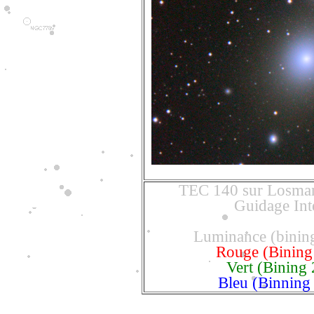
TEC 140 sur Losma
Guidage Inte
Luminance (bining
Rouge (Bining 
Vert (Bining 
Bleu (Binning 