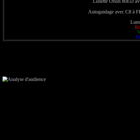
Lunette Orion 80ED av
Autoguidage avec C8 à F
Lumi
Ro
V
Bl